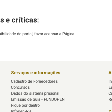
 e críticas:
ilidade do portal, favor acessar a Página
Serviços e informações
A
Cadastro de Fornecedores
In
Concursos
E
Dados do sistema prisional
C
Emissão de Guia - FUNDOPEN
R
Fique por dentro
Infopen-RS
C