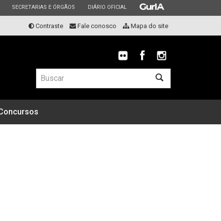
ESTADO
ESTADO
ESTADO
SECRETARIAS E ÓRGÃOS
DIÁRIO OFICIAL
Contraste
Fale conosco
Mapa do site
Buscar
Concursos