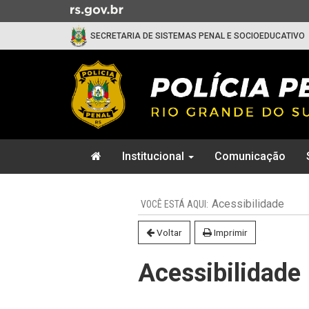
Ir
para
SECRETARIA DE SISTEMAS PENAL E SOCIOEDUCATIVO
o
conteúdo
Ir
para
o
menu
Ir
Início
para
Institucional
Comunicação
do
a
menu
Início
busca
do
Acessibilidade
conteúdo
Voltar
Imprimir
Acessibilidade