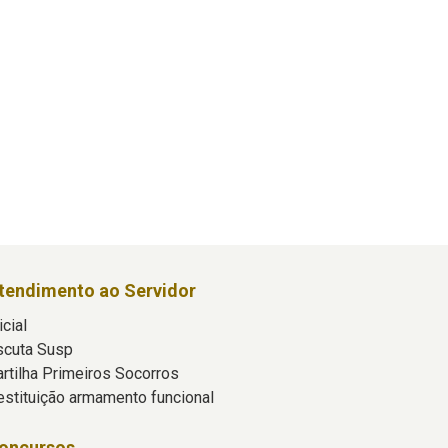
tendimento ao Servidor
icial
scuta Susp
artilha Primeiros Socorros
estituição armamento funcional
oncursos