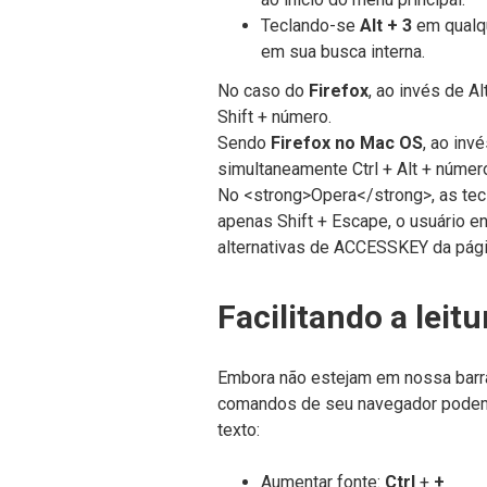
Teclando-se
Alt + 3
em qualqu
em sua busca interna.
No caso do
Firefox
, ao invés de A
Shift + número.
Sendo
Firefox no Mac OS
, ao inv
simultaneamente Ctrl + Alt + númer
No <strong>Opera</strong>, as tecl
apenas Shift + Escape, o usuário e
alternativas de ACCESSKEY da pági
Facilitando a leitu
Embora não estejam em nossa barra
comandos de seu navegador podem s
texto:
Aumentar fonte:
Ctrl
+
+