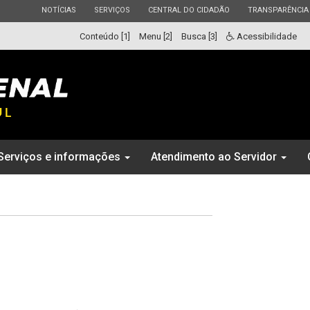
ESTADO
ESTADO
ESTADO
ESTADO
NOTÍCIAS
SERVIÇOS
CENTRAL DO CIDADÃO
TRANSPARÊNCIA
Conteúdo [1]
Menu [2]
Busca [3]
Acessibilidade
Serviços e informações
Atendimento ao Servidor